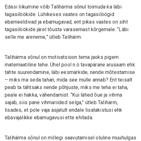
Edasi liikumine võib Talihärma sõnul toimuda ka läbi
tagasilöökide. Lühikeses vaates on tagasilöögid
ebameeldivad ja ebamugavad, ent pikas vaates on siht
tagasilöökide järel tõusta varasemast kõrgemale. “Läbi
selle me areneme,” ütleb Talihärm.
Talihärma sõnul on motivatsioon tema jaoks pigem
matemaatiline tehe. Ühel pool n.ö tavapärane arusaam ehk
tahte suurendamine, läbi eesmärkide, nende mõtestamise
– miks ma seda tahan, mida see mulle annab? Ent teisalt
peab ta tähtsaks nende põhjuste, miks me teha ei taha,
peale ei hakka, vähendamist. “Kui lähed õue ja vihma
sajab, siis pane vihmariided selga,” ütleb Talihärm,
lisades, et pole vaja asjatult endale lisatakistusi ehk
ebavajalikke ebamugavusi ette ehitada.
Talihärma sõnul on millegi saavutamisel oluline muuhulgas