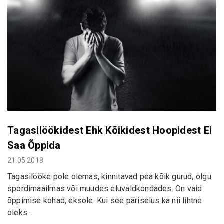
Tagasilöökidest Ehk Kõikidest Hoopidest Ei
Saa Õppida
21.05.2018
Tagasilööke pole olemas, kinnitavad pea kõik gurud, olgu
spordimaailmas või muudes eluvaldkondades. On vaid
õppimise kohad, eksole. Kui see päriselus ka nii lihtne
oleks…