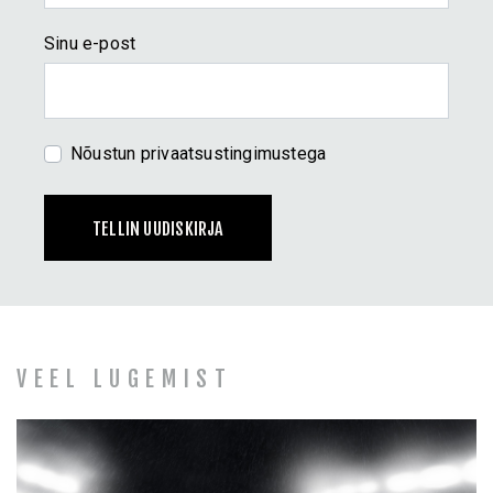
Tulemuslik ja teadlik kaasaegne juht
Rekalibreerimine 3.0
Sinu e-post
COACHINGUD JA KOOLITUSED
Mentaalne tugevus
Nõustun
privaatsustingimustega
Eestvedamine
Koolitused ja esinemised
TELLIN UUDISKIRJA
BLOGI JA PODCAST
KES ON RAIMO ÜLAVERE
KONTAKT
VEEL LUGEMIST