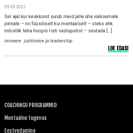
09.03.2021
Sel ajal kui keskkond surub meid jälle üha väiksemale
pinnale – nii füüsiliselt kui mentaalselt – oleks ehk
mõistlik teha hoopis risti vastupidist – sirutada […]
inimene
juhtimine ja leadership
LOE EDASI
COACHINGU PROGRAMMID
Mentaalne tugevus
Eestvedamine