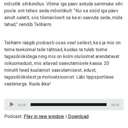
mõistlik sihikindlus. Võime iga päev astuda sammuke sihi
poole. ent tehes seda mõistlikult. “Kui sa sööd iga päev
ainult salatit, siis tõenäoliselt sa ka ei saavuta seda, mida
tahad,” nendib Talihärm.
Talihärm räägib podcasti osas veel sellest, kes ja mis on
tema teekonnal talle tähtsad, kuidas ta tuleb toime
tagasilöökidega ning mis on kolm olulisimat arendatavat
isikuomadust, mis aitavad saavutamisele kaasa. 20
minutit head kuulamist saavutamisest, edust,
tagasilöökidest ja motivatsioonist. Läbi tippsportlase
vaatenurga. Kuula ikka!
Audioesitaja
00:00
00:00
Podcast:
Play in new window
|
Download