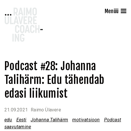
Raimo Ülavere Coaching
Menüü
Liigu
Podcast #28: Johanna
sisu
Talihärm: Edu tähendab
juurde
edasi liikumist
21.09.2021
Raimo Ülavere
edu
Eesti
Johanna Talihärm
motivatsioon
Podcast
saavutamine