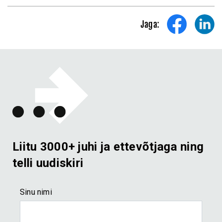
Jaga:
Liitu 3000+ juhi ja ettevõtjaga ning
telli uudiskiri
E-KURSUSED JA E-RAAMAT
e-raamat: Ajust, stressist, perfektsionismist
Sinu nimi
molutamise ja õnneni