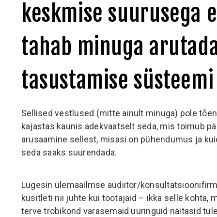
keskmise suurusega et
tahab minuga arutada
tasustamise süsteemi 
Sellised vestlused (mitte ainult minuga) pole tõen
kajastas kaunis adekvaatselt seda, mis toimub pär
arusaamine sellest, misasi on pühendumus ja kuid
seda saaks suurendada.
Lugesin ülemaailmse audiitor/konsultatsioonifir
küsitleti nii juhte kui töötajaid – ikka selle koht
terve trobikond varasemaid uuringuid näitasid tul