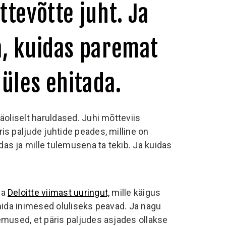
tevõtte juht. Ja
, kuidas paremat
üles ehitada.
äoliselt haruldased. Juhi mõtteviis
is paljude juhtide peades, milline on
as ja mille tulemusena ta tekib. Ja kuidas
ma
Deloitte viimast uuringut,
mille käigus
a, mida inimesed oluliseks peavad. Ja nagu
emused, et päris paljudes asjades ollakse