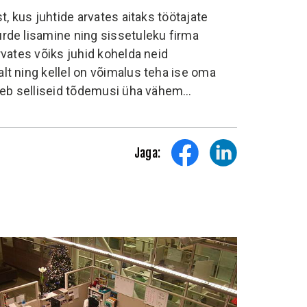
t, kus juhtide arvates aitaks töötajate
rde lisamine ning sissetuleku firma
rvates võiks juhid kohelda neid
lt ning kellel on võimalus teha ise oma
uleb selliseid tõdemusi üha vähem…
Jaga: