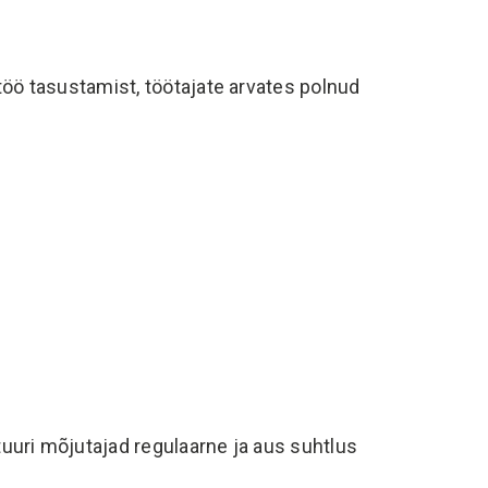
töö tasustamist, töötajate arvates polnud
i
uuri mõjutajad regulaarne ja aus suhtlus