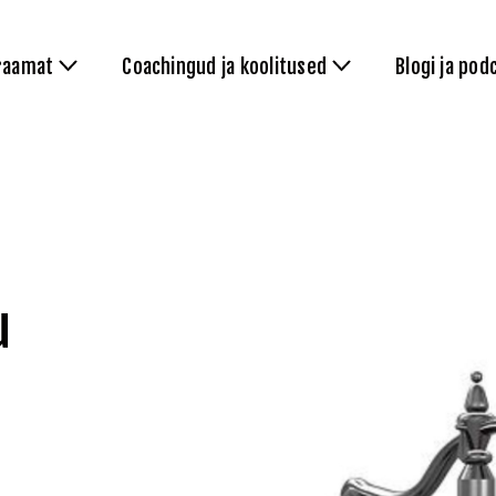
raamat
Coachingud ja koolitused
Blogi ja pod
u