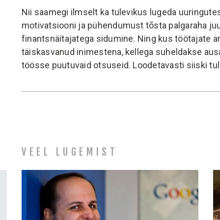
Nii saamegi ilmselt ka tulevikus lugeda uuringutes
motivatsiooni ja pühendumust tõsta palgaraha juu
finantsnäitajatega sidumine. Ning kus töötajate a
täiskasvanud inimestena, kellega suheldakse ausa
töösse puutuvaid otsuseid. Loodetavasti siiski t
VEEL LUGEMIST