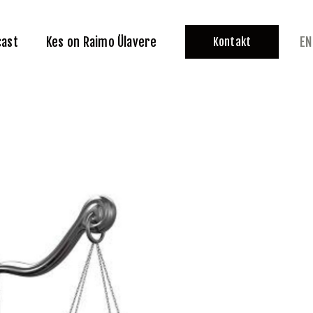
cast
Kes on Raimo Ülavere
EN
Kontakt