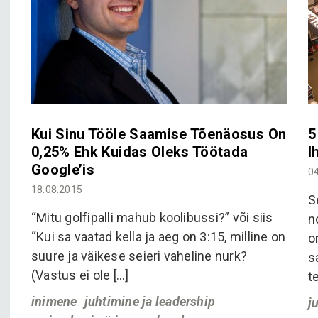
Kui Sinu Tööle Saamise Tõenäosus On
5
0,25% Ehk Kuidas Oleks Töötada
I
Google’is
0
18.08.2015
S
“Mitu golfipalli mahub koolibussi?” või siis
n
“Kui sa vaatad kella ja aeg on 3:15, milline on
o
suure ja väikese seieri vaheline nurk?
s
(Vastus ei ole […]
t
inimene
juhtimine ja leadership
j