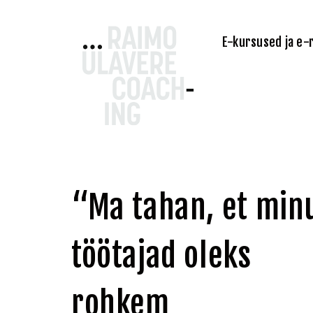
Raimo Ülavere Coaching
E-kursused ja e-
Liigu
“Ma tahan, et min
sisu
juurde
töötajad oleks
rohkem