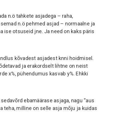
ada n.ö tahkete asjadega – raha,
lulisemad n.ö pehmed asjad – normaalne ja
a ise otsuseid jne. Ja need on kaks päris
kindlus kõvadest asjadest knni hoidmisel.
etavad ja erakordselt lihtne on neist
urde x%, pühendumus kasvab y%. Ehkki
ma sedavõrd ebamäärase asjaga, nagu “aus
 teha, milline on selle asja mõju ja kuidas