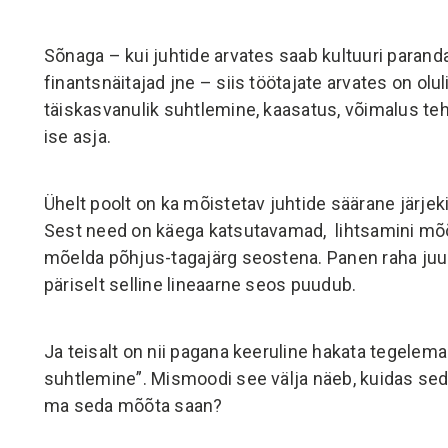
KES ON RAIMO ÜLAVERE
KONTAKT
Sõnaga – kui juhtide arvates saab kultuuri parand
finantsnäitajad jne – siis töötajate arvates on o
täiskasvanulik suhtlemine, kaasatus, võimalus teh
ise asja.
Ühelt poolt on ka mõistetav juhtide säärane järje
Sest need on käega katsutavamad, lihtsamini mõõd
mõelda põhjus-tagajärg seostena. Panen raha ju
päriselt selline lineaarne seos puudub.
Ja teisalt on nii pagana keeruline hakata tegele
suhtlemine”. Mismoodi see välja näeb, kuidas seda
ma seda mõõta saan?