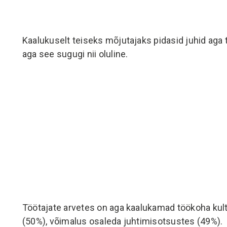
E-KURSUSED JA E-RAAMAT
Kaalukuselt teiseks mõjutajaks pidasid juhid aga 
aga see sugugi nii oluline.
t: Ajust, stressist, perfektsionismist molutamise ja õnnen
Tulemuslik ja teadlik kaasaegne juht
Rekalibreerimine 3.0
COACHINGUD JA KOOLITUSED
Mentaalne tugevus
Eestvedamine
Koolitused ja esinemised
BLOGI JA PODCAST
Töötajate arvetes on aga kaalukamad töökoha kult
(50%), võimalus osaleda juhtimisotsustes (49%).