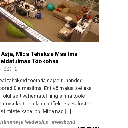
 Asja, Mida Tehakse Maailma
haldatuimas Töökohas
4.12.2012
eal tahaksid töötada sajad tuhanded
oored üle maailma. Ent võimalus selleks
n oluliselt vähematel ning sinna tööle
aamiseks tuleb läbida tõeline vestluste-
estimiste kadalipp. Mida nad […]
uhtimine ja leadership
meeskond