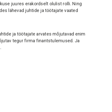
use juures erakordselt olulist rolli. Ning
ades lähevad juhtide ja töötajate vaated
uhtide ja töötajate arvates mõjutavad enim
mõjutav tegur firma finantstulemused. Ja
.