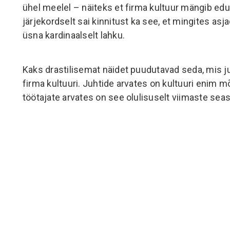
ühel meelel – näiteks et firma kultuur mängib eduk
järjekordselt sai kinnitust ka see, et mingites asj
üsna kardinaalselt lahku.
Kaks drastilisemat näidet puudutavad seda, mis j
firma kultuuri. Juhtide arvates on kultuuri enim 
töötajate arvates on see olulisuselt viimaste seas