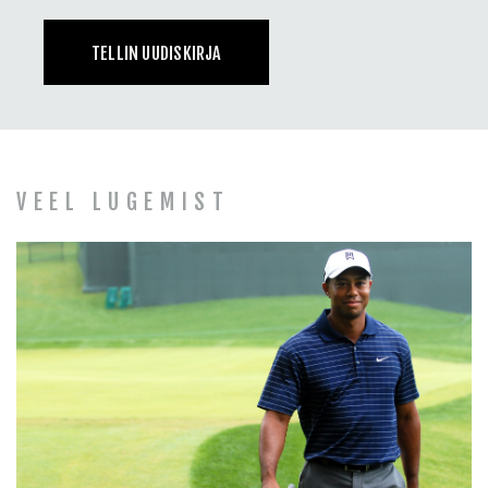
Mentaalne tugevus
TELLIN UUDISKIRJA
Eestvedamine
Koolitused ja esinemised
BLOGI JA PODCAST
VEEL LUGEMIST
KES ON RAIMO ÜLAVERE
KONTAKT