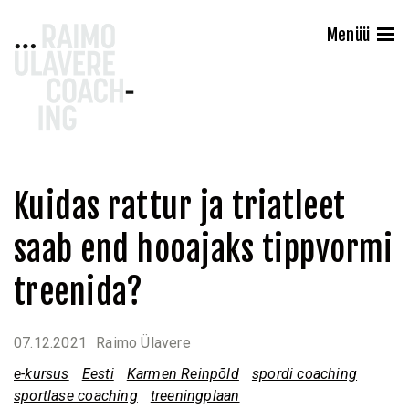
Raimo Ülavere Coaching
Menüü
Liigu
Kuidas rattur ja triatleet
sisu
saab end hooajaks tippvormi
juurde
treenida?
07.12.2021
Raimo Ülavere
e-kursus
Eesti
Karmen Reinpõld
spordi coaching
sportlase coaching
treeningplaan