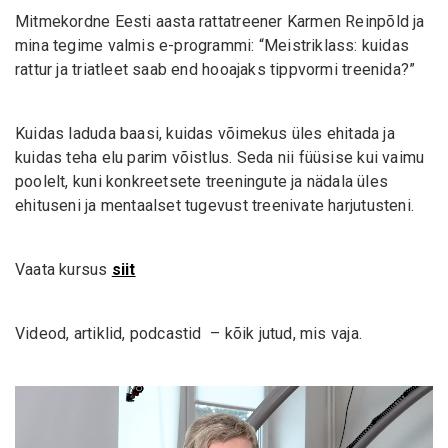
Mitmekordne Eesti aasta rattatreener Karmen Reinpõld ja
mina tegime valmis e-programmi: “Meistriklass: kuidas
rattur ja triatleet saab end hooajaks tippvormi treenida?”
Kuidas laduda baasi, kuidas võimekus üles ehitada ja
kuidas teha elu parim võistlus. Seda nii füüsise kui vaimu
poolelt, kuni konkreetsete treeningute ja nädala üles
ehituseni ja mentaalset tugevust treenivate harjutusteni.
Vaata kursus
siit
Videod, artiklid, podcastid – kõik jutud, mis vaja.
Videoesitaja