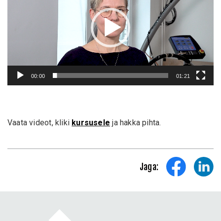
00:00
01:21
Vaata videot, kliki
kursusele
ja hakka pihta.
Jaga: