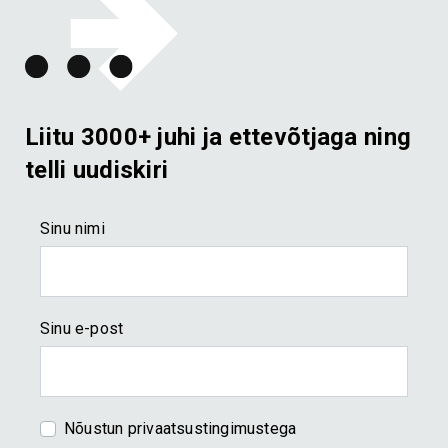
Liitu 3000+ juhi ja ettevõtjaga ning
telli uudiskiri
Sinu nimi
E-KURSUSED JA E-RAAMAT
e-raamat: Ajust, stressist, perfektsionismist
molutamise ja õnneni
Sinu e-post
Tulemuslik ja teadlik kaasaegne juht
Rekalibreerimine 3.0
COACHINGUD JA KOOLITUSED
Nõustun
privaatsustingimustega